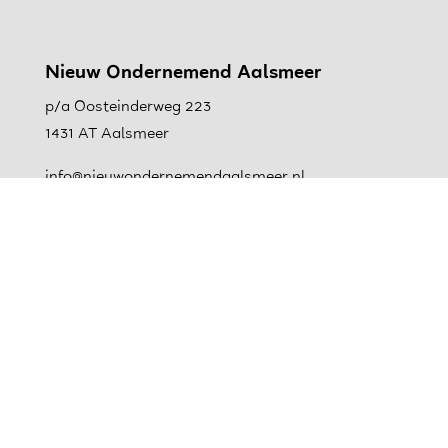
Nieuw Ondernemend Aalsmeer
p/a Oosteinderweg 223
1431 AT Aalsmeer
info@nieuwondernemendaalsmeer.nl
0297-366182
Kvk: 40594377
Nieuwsbrief
AANMELDEN