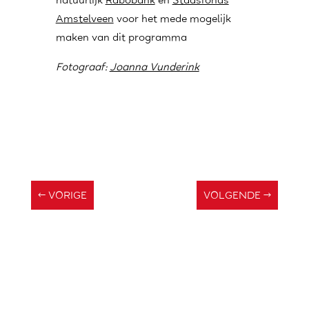
natuurlijk
Rabobank
en
Stadsfonds
Amstelveen
voor het mede mogelijk
maken van dit programma
Fotograaf:
Joanna Vunderink
←
VORIGE
VOLGENDE
→