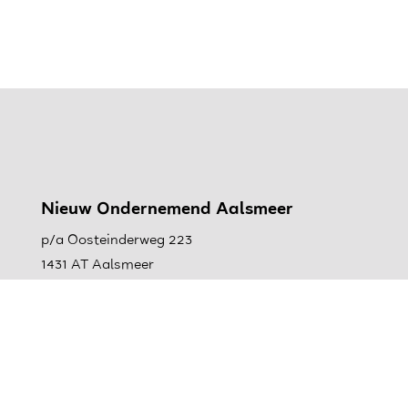
Nieuw Ondernemend Aalsmeer
p/a Oosteinderweg 223
1431 AT Aalsmeer
info@nieuwondernemendaalsmeer.nl
0297-366182
Kvk: 40594377