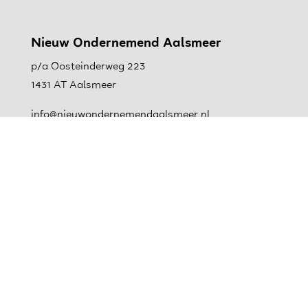
Nieuw Ondernemend Aalsmeer
p/a Oosteinderweg 223
1431 AT Aalsmeer
info@nieuwondernemendaalsmeer.nl
0297-366182
Kvk: 40594377
Nieuwsbrief
AANMELDEN